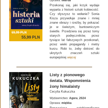
Oprawa:
twarda
Przekonaj się, jaki krzyk wydaje
wyparta z historii sztuki kobiecość.
Czy słyszysz to wołanie? Sonia
Kisza przywołuje znane i mniej
znane obrazy i rzeźby, by pokazać
je w świeżym, buntowniczym
świetle. Przedziera się przez tomy
69,99 PLN
starych podręczników, przez
55,99
PLN
tysiące lat fałszywych przekonań,
przez wieki propagandy i metry
kurzu. Robi to, żeby dotrzeć do
ukrytych znaczeń sztuki
europejskiej
więcej
Listy z pionowego
świata. Wspomnienia
żony himalaisty
Cecylia Kukuczka
Wydawnictwo:
Agora
,
2024
Oprawa:
miękka
Poruszająca autobiograficzna