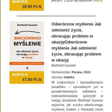
jednym. Czyta się wybornie!
więcej
49,90 PLN
39,90
PLN
Odwrócone myślenie Jak
odmienić życie,
obracając problem w
okazjęOdwrócone
myślenie Jak odmienić
życie, obracając problem
w okazję
Berthold Gunster
Wydawnictwo:
Purana
,
2024
59,90 PLN
Oprawa:
miękka
47,90
PLN
W znakomitym i bestsellerowym
poradniku – sprzedanym już w
ponadmilionowym nakładzie –
niekwestionowany autorytet w
swojej dziedzinie Berthold Gunster
wyjaśnia, jak sztuka odwróconego
myślenia (rodem z Holandii) może