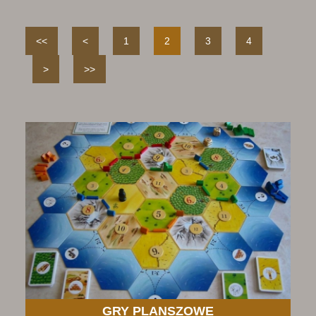
<<
<
1
2
3
4
>
>>
GRY PLANSZOWE