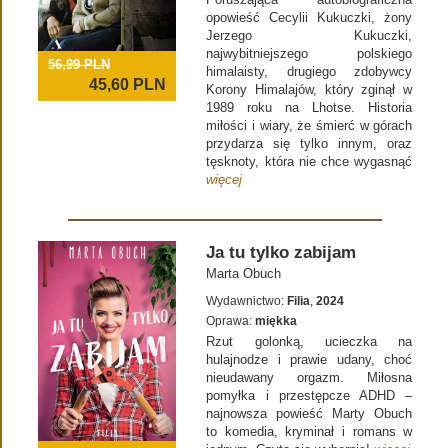
opowieść Cecylii Kukuczki, żony
Jerzego Kukuczki,
najwybitniejszego polskiego
56,99 PLN
himalaisty, drugiego zdobywcy
45,60
PLN
Korony Himalajów, który zginął w
1989 roku na Lhotse. Historia
miłości i wiary, że śmierć w górach
przydarza się tylko innym, oraz
tęsknoty, która nie chce wygasnąć
więcej
Ja tu tylko zabijam
Marta Obuch
Wydawnictwo:
Filia
,
2024
Oprawa:
miękka
Rzut golonką, ucieczka na
hulajnodze i prawie udany, choć
nieudawany orgazm. Miłosna
pomyłka i przestępcze ADHD –
najnowsza powieść Marty Obuch
to komedia, kryminał i romans w