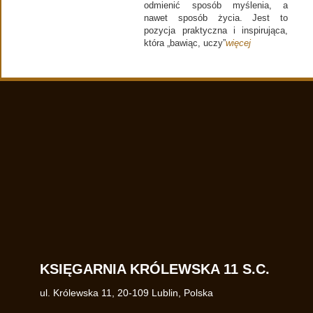
odmienić sposób myślenia, a
nawet sposób życia. Jest to
pozycja praktyczna i inspirująca,
która „bawiąc, uczy”
więcej
KSIĘGARNIA KRÓLEWSKA 11 S.C.
ul. Królewska 11
,
20-109
Lublin
,
Polska