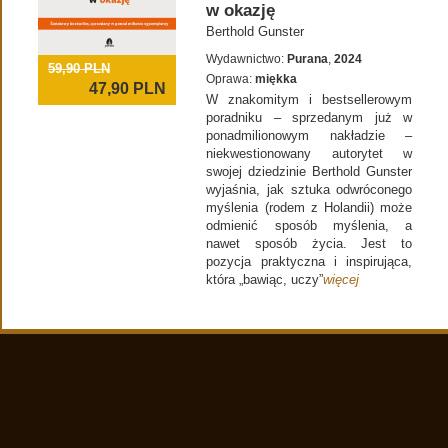
w okazję
Berthold Gunster
Wydawnictwo:
Purana
,
2024
59,90 PLN
Oprawa:
miękka
47,90
PLN
W znakomitym i bestsellerowym
poradniku – sprzedanym już w
ponadmilionowym nakładzie –
niekwestionowany autorytet w
swojej dziedzinie Berthold Gunster
wyjaśnia, jak sztuka odwróconego
myślenia (rodem z Holandii) może
odmienić sposób myślenia, a
nawet sposób życia. Jest to
pozycja praktyczna i inspirująca,
która „bawiąc, uczy”
więcej