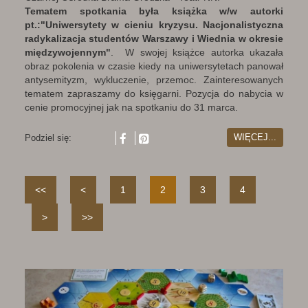
Tematem spotkania była książka w/w autorki
pt.:"Uniwersytety w cieniu kryzysu. Nacjonalistyczna
radykalizacja studentów Warszawy i Wiednia w okresie
międzywojennym"
. W swojej książce autorka ukazała
obraz pokolenia w czasie kiedy na uniwersytetach panował
antysemityzm, wykluczenie, przemoc. Zainteresowanych
tematem zapraszamy do księgarni. Pozycja do nabycia w
cenie promocyjnej jak na spotkaniu do 31 marca.
WIĘCEJ...
Podziel się:
<<
<
1
2
3
4
>
>>