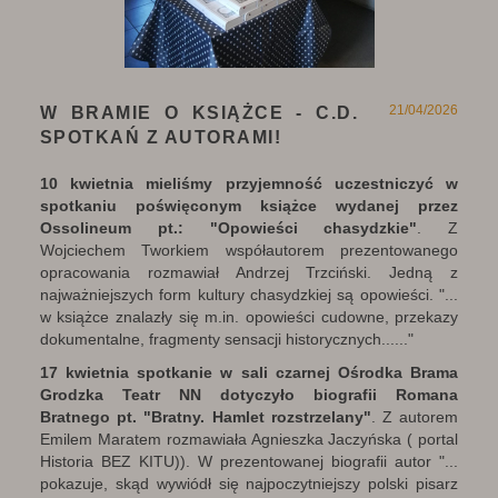
21/04/2026
W BRAMIE O KSIĄŻCE - C.D.
SPOTKAŃ Z AUTORAMI!
10 kwietnia mieliśmy przyjemność uczestniczyć w
spotkaniu poświęconym książce wydanej przez
Ossolineum pt.: "Opowieści chasydzkie"
. Z
Wojciechem Tworkiem współautorem prezentowanego
opracowania rozmawiał Andrzej Trzciński. Jedną z
najważniejszych form kultury chasydzkiej są opowieści. "...
w książce znalazły się m.in. opowieści cudowne, przekazy
dokumentalne, fragmenty sensacji historycznych......"
17 kwietnia spotkanie w sali czarnej Ośrodka Brama
Grodzka Teatr NN dotyczyło biografii Romana
Bratnego pt. "Bratny. Hamlet rozstrzelany"
. Z autorem
Emilem Maratem rozmawiała Agnieszka Jaczyńska ( portal
Historia BEZ KITU)). W prezentowanej biografii autor "...
pokazuje, skąd wywiódł się najpoczytniejszy polski pisarz