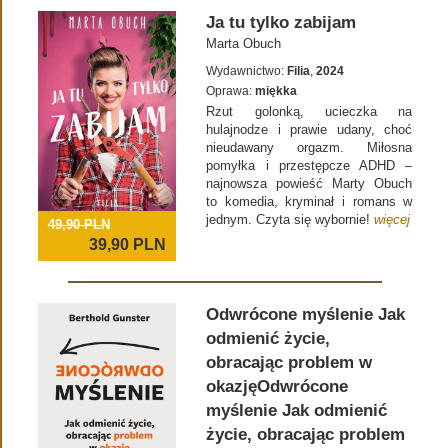
Ja tu tylko zabijam
Marta Obuch
Wydawnictwo:
Filia
,
2024
Oprawa:
miękka
Rzut golonką, ucieczka na
hulajnodze i prawie udany, choć
nieudawany orgazm. Miłosna
pomyłka i przestępcze ADHD –
najnowsza powieść Marty Obuch
to komedia, kryminał i romans w
jednym. Czyta się wybornie!
więcej
49,90 PLN
39,90
PLN
Odwrócone myślenie Jak
odmienić życie,
obracając problem w
okazjęOdwrócone
myślenie Jak odmienić
życie, obracając problem