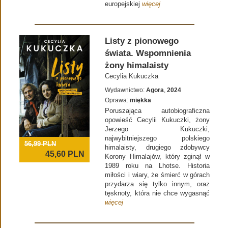
europejskiej
więcej
Listy z pionowego
świata. Wspomnienia
żony himalaisty
Cecylia Kukuczka
Wydawnictwo:
Agora
,
2024
Oprawa:
miękka
Poruszająca autobiograficzna
opowieść Cecylii Kukuczki, żony
Jerzego Kukuczki,
najwybitniejszego polskiego
56,99 PLN
himalaisty, drugiego zdobywcy
45,60
PLN
Korony Himalajów, który zginął w
1989 roku na Lhotse. Historia
miłości i wiary, że śmierć w górach
przydarza się tylko innym, oraz
tęsknoty, która nie chce wygasnąć
więcej