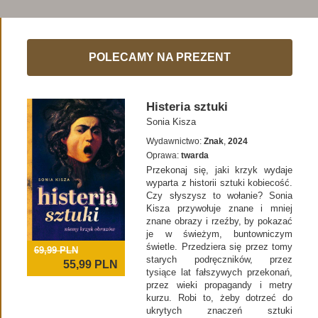
POLECAMY NA PREZENT
Histeria sztuki
Sonia Kisza
Wydawnictwo:
Znak
,
2024
Oprawa:
twarda
Przekonaj się, jaki krzyk wydaje
wyparta z historii sztuki kobiecość.
Czy słyszysz to wołanie? Sonia
Kisza przywołuje znane i mniej
znane obrazy i rzeźby, by pokazać
je w świeżym, buntowniczym
świetle. Przedziera się przez tomy
69,99 PLN
starych podręczników, przez
55,99
PLN
tysiące lat fałszywych przekonań,
przez wieki propagandy i metry
kurzu. Robi to, żeby dotrzeć do
ukrytych znaczeń sztuki