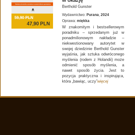
w okazję
Berthold Gunster
Wydawnictwo:
Purana
,
2024
59,90 PLN
Oprawa:
miękka
47,90
PLN
W znakomitym i bestsellerowym
poradniku – sprzedanym już w
ponadmilionowym nakładzie –
niekwestionowany autorytet w
swojej dziedzinie Berthold Gunster
wyjaśnia, jak sztuka odwróconego
myślenia (rodem z Holandii) może
odmienić sposób myślenia, a
nawet sposób życia. Jest to
pozycja praktyczna i inspirująca,
która „bawiąc, uczy”
więcej