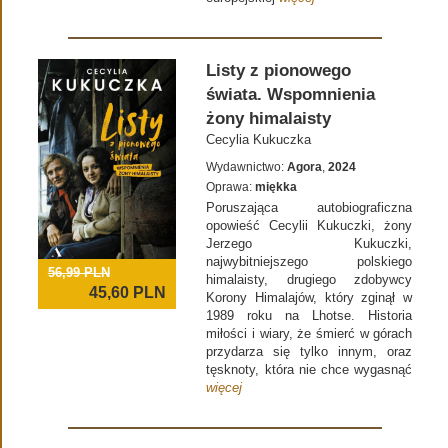
Listy z pionowego
świata. Wspomnienia
żony himalaisty
Cecylia Kukuczka
Wydawnictwo:
Agora
,
2024
Oprawa:
miękka
Poruszająca autobiograficzna
opowieść Cecylii Kukuczki, żony
Jerzego Kukuczki,
najwybitniejszego polskiego
56,99 PLN
himalaisty, drugiego zdobywcy
45,60
PLN
Korony Himalajów, który zginął w
1989 roku na Lhotse. Historia
miłości i wiary, że śmierć w górach
przydarza się tylko innym, oraz
tęsknoty, która nie chce wygasnąć
więcej