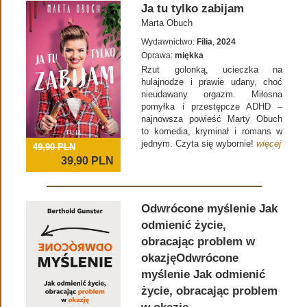
Ja tu tylko zabijam
Marta Obuch
Wydawnictwo:
Filia
,
2024
Oprawa:
miękka
Rzut golonką, ucieczka na
hulajnodze i prawie udany, choć
nieudawany orgazm. Miłosna
pomyłka i przestępcze ADHD –
najnowsza powieść Marty Obuch
to komedia, kryminał i romans w
jednym. Czyta się wybornie!
więcej
49,90 PLN
39,90
PLN
Odwrócone myślenie Jak
odmienić życie,
obracając problem w
okazjęOdwrócone
myślenie Jak odmienić
życie, obracając problem