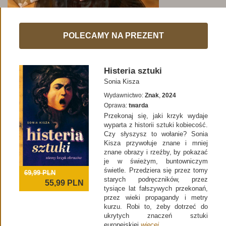
POLECAMY NA PREZENT
Histeria sztuki
Sonia Kisza
Wydawnictwo:
Znak
,
2024
Oprawa:
twarda
Przekonaj się, jaki krzyk wydaje
wyparta z historii sztuki kobiecość.
Czy słyszysz to wołanie? Sonia
Kisza przywołuje znane i mniej
znane obrazy i rzeźby, by pokazać
je w świeżym, buntowniczym
świetle. Przedziera się przez tomy
69,99 PLN
starych podręczników, przez
55,99
PLN
tysiące lat fałszywych przekonań,
przez wieki propagandy i metry
kurzu. Robi to, żeby dotrzeć do
ukrytych znaczeń sztuki
europejskiej
więcej