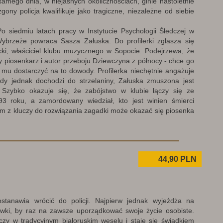
amego dnia, w niejasnych okolicznościach, ginie nastoletnie
ony policja kwalifikuje jako tragiczne, niezależne od siebie
o siedmiu latach pracy w Instytucie Psychologii Śledczej w
ybrzeże powraca Sasza Załuska. Do profilerki zgłasza się
icki, właściciel klubu muzycznego w Sopocie. Podejrzewa, że
ły piosenkarz i autor przeboju Dziewczyna z północy - chce go
 mu dostarczyć na to dowody. Profilerka niechętnie angażuje
dy jednak dochodzi do strzelaniny, Załuska zmuszona jest
 Szybko okazuje się, że zabójstwo w klubie łączy się ze
93 roku, a zamordowany wiedział, kto jest winien śmierci
m z kluczy do rozwiązania zagadki może okazać się piosenka
44,90
PLN
stanawia wrócić do policji. Najpierw jednak wyjeżdża na
wki, by raz na zawsze uporządkować swoje życie osobiste.
iczy w tradycyjnym białoruskim weselu i staje się świadkiem