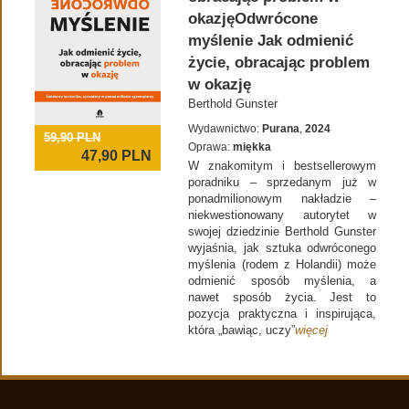
okazjęOdwrócone
myślenie Jak odmienić
życie, obracając problem
w okazję
Berthold Gunster
Wydawnictwo:
Purana
,
2024
59,90 PLN
Oprawa:
miękka
47,90
PLN
W znakomitym i bestsellerowym
poradniku – sprzedanym już w
ponadmilionowym nakładzie –
niekwestionowany autorytet w
swojej dziedzinie Berthold Gunster
wyjaśnia, jak sztuka odwróconego
myślenia (rodem z Holandii) może
odmienić sposób myślenia, a
nawet sposób życia. Jest to
pozycja praktyczna i inspirująca,
która „bawiąc, uczy”
więcej