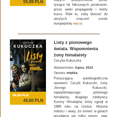
55,99
PLN
tysiące lat fałszywych przekonań,
przez wieki propagandy i metry
kurzu. Robi to, żeby dotrzeć do
ukrytych znaczeń sztuki
europejskiej
więcej
Listy z pionowego
świata. Wspomnienia
żony himalaisty
Cecylia Kukuczka
Wydawnictwo:
Agora
,
2024
Oprawa:
miękka
Poruszająca autobiograficzna
opowieść Cecylii Kukuczki, żony
Jerzego Kukuczki,
najwybitniejszego polskiego
56,99 PLN
himalaisty, drugiego zdobywcy
45,60
PLN
Korony Himalajów, który zginął w
1989 roku na Lhotse. Historia
miłości i wiary, że śmierć w górach
przydarza się tylko innym, oraz