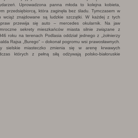
ydarzeń. Uprowadzona panna młoda to kolejna kobieta,
ym przedsiębiorcą, która zaginęła bez śladu. Tymczasem w
ch wciąż znajdowane są ludzkie szczątki. W każdej z tych
spraw przewija się auto – mercedes okularnik. Na jaw
mroczne sekrety mieszkańców miasta silnie związane z
946 roku na terenach Podlasia oddział jednego z „żołnierzy
alda Rajsa „Burego” – dokonał pogromu wsi prawosławnych.
 sielskie miasteczko zmienia się w arenę krwawych
czas których z pełną siłą odżywają polsko-białoruskie