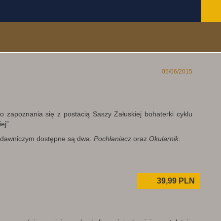
05/06/2015
 zapoznania się z postacią Saszy Załuskiej bohaterki cyklu
ej”.
wydawniczym dostępne są dwa:
Pochłaniacz
oraz
Okularnik
.
39,99
PLN