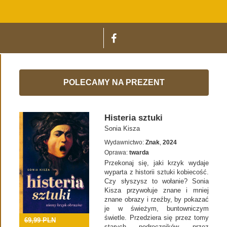
POLECAMY NA PREZENT
Histeria sztuki
Sonia Kisza
Wydawnictwo:
Znak
,
2024
Oprawa:
twarda
Przekonaj się, jaki krzyk wydaje
wyparta z historii sztuki kobiecość.
Czy słyszysz to wołanie? Sonia
Kisza przywołuje znane i mniej
znane obrazy i rzeźby, by pokazać
je w świeżym, buntowniczym
świetle. Przedziera się przez tomy
69,99 PLN
starych podręczników, przez