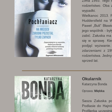
Zima 1993. Tego s
rodzeństwo. Oba zg
wypadki.
Wielkanoc 2013. P
Huddersfield na W
Paweł „Buli” Bław
jego wspólnik - by
zabić. Załuska ma
się w sprawę. Kie
podjąć wyzwanie.
zdarzeniami z 19
rodzeństwa. Jedny
sprzed lat.
Okularnik
Katarzyna Bonda
Oprawa:
Miękka
Sasza Załuska po
Podlasie do Hajnó
Profilerka uczestn