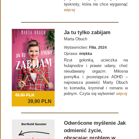
tęsknoty, która nie chce wygasnąć
więcej
Ja tu tylko zabijam
Marta Obuch
Wydawnictwo:
Filia
,
2024
Oprawa:
miękka
Rzut golonką, ucieczka na
hulajnodze i prawie udany, choć
nieudawany orgazm. Miłosna
pomyłka i przestępcze ADHD –
najnowsza powieść Marty Obuch
to komedia, kryminał i romans w
jednym. Czyta się wybornie!
więcej
49,90 PLN
39,90
PLN
Odwrócone myślenie Jak
odmienić życie,
obracając problem w