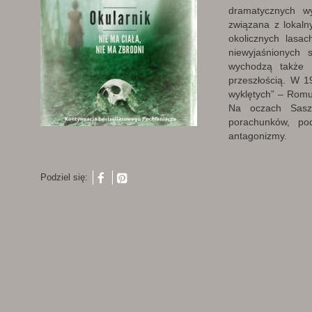
dramatycznych w
związana z lokaln
okolicznych lasa
niewyjaśnionych 
wychodzą także 
przeszłością. W 1
wyklętych” – Romu
Na oczach Saszy
porachunków, pod
antagonizmy.
Podziel się: